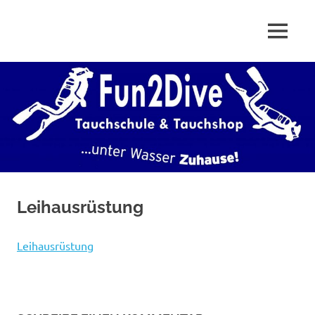
Zum
Inhalt
Tauchschule
MENÜ
springen
Fun2Dive
&
Tauchshop
–
Tauchcenter,
Tauchschule,
Tauchshop,
Leihausrüstung
Tauchen
Leihausrüstung